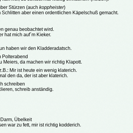
über Stürzen (auch
koppheister
)
em Schlitten aber einen ordentlichen Käpelschuß gemacht.
 genau beobachtet wird.
rer hat mich auf´m Kieker.
 nun haben wir den Kladderadatsch.
m Polterabend
u Meiers, da machen wir richtig Klapott.
.B.: Mir ist heute ein wenig klaterich.
mal den da, der ist aber klaterich.
ch schreiben
 klieren, schreib anständig.
Darm, Übelkeit
en war zu fett, mir ist richtig kodderich.