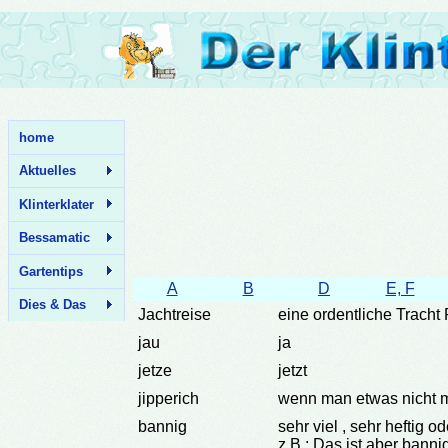
home
Aktuelles
Klinterklater
Bessamatic
Gartentips
A
B
D
E, F
Dies & Das
Jachtreise
eine ordentliche Trach
jau
ja
jetze
jetzt
jipperich
wenn man etwas nicht 
bannig
sehr viel , sehr heftig o
z.B.: Das ist aber bannig