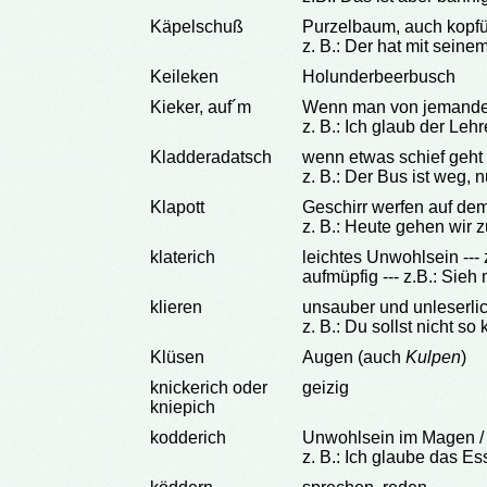
Käpelschuß
Purzelbaum, auch kopf
z. B.: Der hat mit sein
Keileken
Holunderbeerbusch
Kieker, auf´m
Wenn man von jemanden
z. B.: Ich glaub der Leh
Kladderadatsch
wenn etwas schief geht
z. B.: Der Bus ist weg,
Klapott
Geschirr werfen auf de
z. B.: Heute gehen wir z
klaterich
leichtes Unwohlsein --- z
aufmüpfig --- z.B.: Sieh 
klieren
unsauber und unleserli
z. B.: Du sollst nicht so
Klüsen
Augen (auch
Kulpen
)
knickerich oder
geizig
kniepich
kodderich
Unwohlsein im Magen / 
z. B.: Ich glaube das Ess