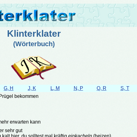
Klinterklater
(Wörterbuch)
G, H
J, K
L, M
N, P
Q, R
S, T
t Prügel bekommen
mehr erwarten kann
der sehr gut
 kalt hier, du solltest mal kräftig
einkacheln
(heizen).