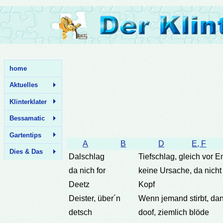
home
Aktuelles
Klinterklater
Bessamatic
Gartentips
A
B
D
E, F
Dies & Das
Dalschlag
Tiefschlag, gleich vor E
da nich for
keine Ursache, da nicht 
Deetz
Kopf
Deister, über´n
Wenn jemand stirbt, dan
detsch
doof, ziemlich blöde